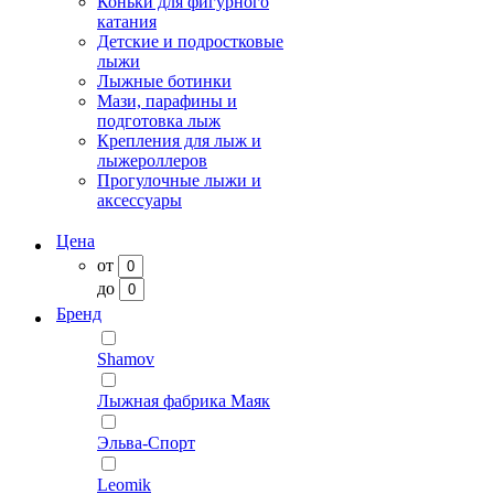
Коньки для фигурного
катания
Детские и подростковые
лыжи
Лыжные ботинки
Мази, парафины и
подготовка лыж
Крепления для лыж и
лыжероллеров
Прогулочные лыжи и
аксессуары
Цена
от
до
Бренд
Shamov
Лыжная фабрика Маяк
Эльва-Спорт
Leomik