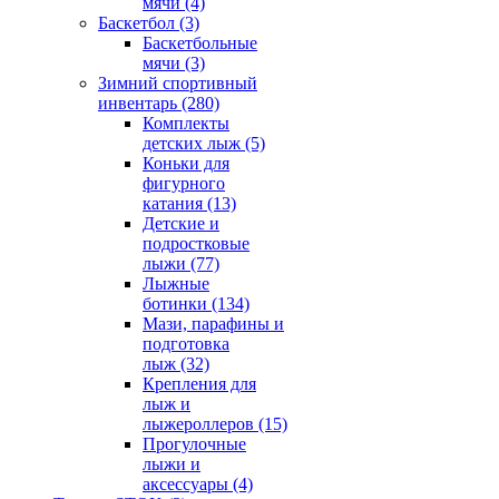
мячи
(4)
Баскетбол
(3)
Баскетбольные
мячи
(3)
Зимний спортивный
инвентарь
(280)
Комплекты
детских лыж
(5)
Коньки для
фигурного
катания
(13)
Детские и
подростковые
лыжи
(77)
Лыжные
ботинки
(134)
Мази, парафины и
подготовка
лыж
(32)
Крепления для
лыж и
лыжероллеров
(15)
Прогулочные
лыжи и
аксессуары
(4)