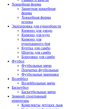
Хоккейная форма
Защитная хоккейная
форма
Хоккейная форма
игрока
Экипировка для единоборств
Кимоно для дзюдо
Кимоно для кудо
Кимоно для
рукопашного боя
Куртка для самбо
Шорты для самбо
Борцовки для самбо
Футбол
Футбольные мячи
Перчатки футбольные
Футбольные манишки
Волейбол
Волейбольные мячи
Баскетбол
Баскетбольные мячи
Зимний спортивный
инвентарь
Комплекты детских лыж