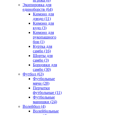
игрока
(8)
Экипировка для
единоборств
(64)
Кимоно для
дзюдо
(11)
Кимоно для
кудо
(3)
Кимоно для
рукопашного
боя
(1)
Куртка для
самбо
(16)
Шорты для
самбо
(3)
Борцовки для
самбо
(30)
Футбол
(63)
Футбольные
мячи
(28)
Перчатки
футбольные
(11)
Футбольные
манишки
(24)
Волейбол
(4)
Волейбольные