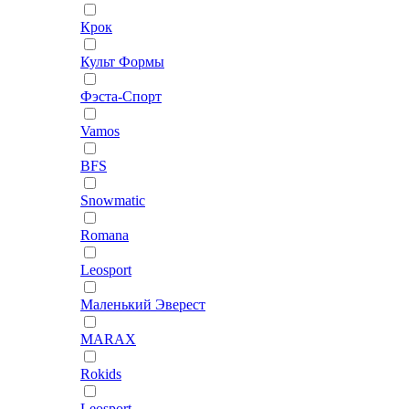
Крок
Культ Формы
Фэста-Спорт
Vamos
BFS
Snowmatic
Romana
Leosport
Маленький Эверест
MARAX
Rokids
Leosport