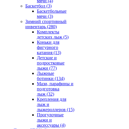
мячи
(4)
Баскетбол
(3)
Баскетбольные
мячи
(3)
Зимний спортивный
инвентарь
(280)
Комплекты
детских лыж
(5)
Коньки для
фигурного
катания
(13)
Детские и
подростковые
лыжи
(77)
Лыжные
ботинки
(134)
Мази, парафины и
подготовка
лыж
(32)
Крепления для
лыж и
лыжероллеров
(15)
Прогулочные
лыжи и
аксессуары
(4)