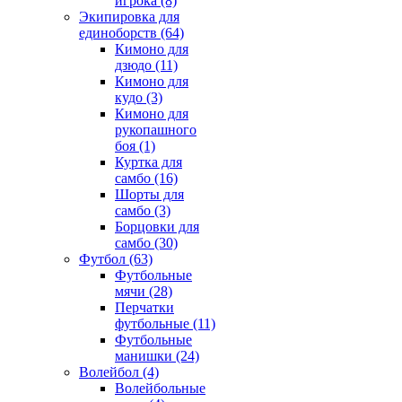
игрока
(8)
Экипировка для
единоборств
(64)
Кимоно для
дзюдо
(11)
Кимоно для
кудо
(3)
Кимоно для
рукопашного
боя
(1)
Куртка для
самбо
(16)
Шорты для
самбо
(3)
Борцовки для
самбо
(30)
Футбол
(63)
Футбольные
мячи
(28)
Перчатки
футбольные
(11)
Футбольные
манишки
(24)
Волейбол
(4)
Волейбольные