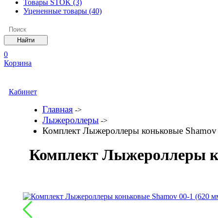
Товары STOK
(3)
Уцененные товары
(40)
0
Корзина
Кабинет
Главная
->
Лыжероллеры
->
Комплект Лыжероллеры коньковые Shamov 0
Комплект Лыжероллеры кон