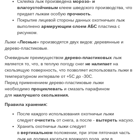
pyatkoy-
Склейка лыж произведена
морозо- и
87226
влагоустойчивым
клеем шведского производства, что
придает лыжам особую
прочность
.
Покрытие лицевой стороны данных охотничьих лыж
выполнено
армирующим слоем АБС
пластика с
рисунком.
Лыжи «
Лесные
» производятся двух видов: деревянные и
дерево-пластиковые.
Очевидным преимуществом
дерево-пластиковых
лыж
является то, что, в теплую погоду снег
не налипает
на
скользящую поверхность, что позволяет использовать лыжи в
температурном интервале от +5С до -30С.
Перед применением дерево-пластиковые лыжи
необходимо
проциклевать
и смазать парафином
для
наилучшего скольжения.
Правила хранения:
После каждого использования охотничьи лыжи
следует
очистить
от снега, а после -
вытереть
насухо.
Хранить охотничьи лыжи следует
в
вертикальном
положении, при этом пяточная часть
лыж не должна касаться влажного пола, или в