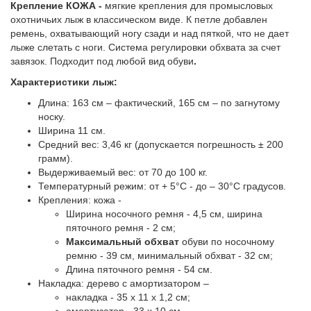
Крепление КОЖА -
мягкие крепления для промысловых
охотничьих лыж в классическом виде. К петле добавлен
ремень, охватывающий ногу сзади и над пяткой, что не дает
лыже слетать с ноги. Система регулировки обхвата за счет
завязок. Подходит
под любой вид обуви
.
Характеристики лыж:
Длина: 163 см – фактический, 165 см – по загнутому
носку.
Ширина 11 см.
Средний вес: 3,46 кг (допускается погрешность ±
200
грамм).
Выдерживаемый вес: от 70 до 100 кг.
Температурный режим: от + 5°C - до – 30°C градусов.
Крепления: кожа -
Ширина носочного ремня - 4,5 см, ширина
пяточного ремня - 2 см;
Максимальный обхват
обуви по носочному
ремню - 39 см, минимальный обхват - 32 см;
Длина пяточного ремня - 54 см.
Накладка: дерево с амортизатором –
накладка - 35 х 11 х 1,2 см;
амортизатор - 33 х 10 см.