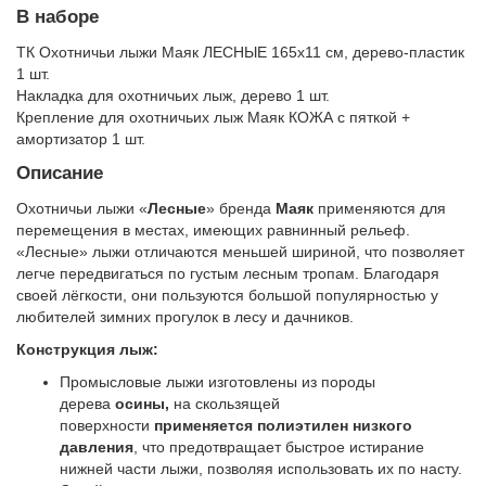
В наборе
ТК Охотничьи лыжи Маяк ЛЕСНЫЕ 165х11 см, дерево-пластик
1 шт.
Накладка для охотничьих лыж, дерево 1 шт.
Крепление для охотничьих лыж Маяк КОЖА с пяткой +
амортизатор 1 шт.
Описание
Подробнее:
Охотничьи лыжи «
Лесные
» бренда
Маяк
применяются для
https://cultform.ru/product/komplekt-
перемещения в местах, имеющих равнинный рельеф.
ohotnichih-
«Лесные» лыжи отличаются меньшей шириной, что позволяет
lyzh-
легче передвигаться по густым лесным тропам. Благодаря
mayak-
своей лёгкости, они пользуются большой популярностью у
lesnye-
любителей зимних прогулок в лесу и дачников.
h-
Конструкция лыж:
sm-
derevo-
Промысловые лыжи изготовлены из породы
plastik-
дерева
осины,
на скользящей
kreplenie-
поверхности
применяется
полиэтилен низкого
kozha-
давления
, что предотвращает быстрое истирание
s-
нижней части лыжи, позволяя использовать их по насту.