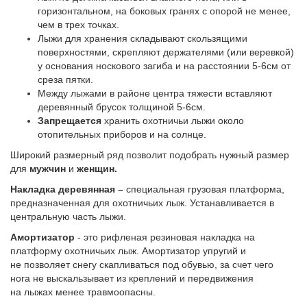
горизонтальном, на боковых гранях с опорой не менее,
чем в трех точках.
Лыжи для хранения складывают скользящими
поверхностями, скрепляют держателями (или веревкой)
у основания носкового загиба и на расстоянии 5-6см от
среза пятки.
Между лыжами в районе центра тяжести вставляют
деревянный брусок толщиной 5-6см.
Запрещается
хранить охотничьи лыжи около
отопительных приборов и на солнце.
Широкий размерный ряд позволит подобрать нужный размер
для
мужчин
и
женщин.
Накладка деревянная –
специальная грузовая платформа,
предназначенная для охотничьих лыж. Устанавливается в
центральную часть лыжи.
Амортизатор
- это рифленая резиновая накладка на
платформу охотничьих лыж. Амортизатор упругий и
не
позволяет снегу скапливаться под обувью, за счет чего
нога не выскальзывает из креплений и передвижения
на лыжах менее травмоопасны.