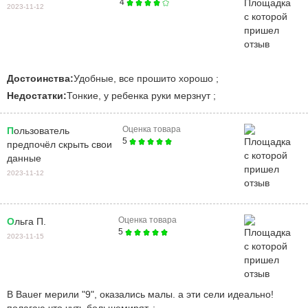
4
2023-11-12
Достоинства:
Удобные, все прошито хорошо ;
Недостатки:
Тонкие, у ребенка руки мерзнут ;
Оценка товара
Пользователь
5
предпочёл скрыть свои
данные
2023-11-12
Оценка товара
Ольга П.
5
2023-11-15
в Bauer мерили "9", оказались малы. а эти сели идеально!
полагаю что чуть большемирят. ;