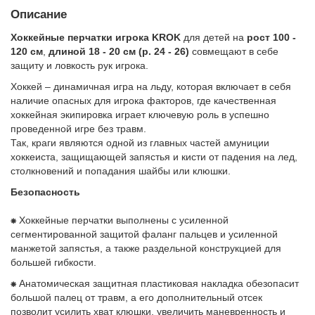
Описание
Подробнее:
Хоккейные перчатки игрока
KROK
для детей на
рост 100 -
https://cultform.ru/product/perchatki-
120
см
,
длиной
18 - 20
см (р. 24 - 26)
совмещают в себе
igroka-
защиту и ловкость рук игрока.
krok-
Хоккей – динамичная игра на льду, которая включает в себя
r-
наличие опасных для игрока факторов, где качественная
chernye-
хоккейная экипировка играет ключевую роль в успешно
83687
проведенной игре без травм.
Так, краги являются одной из главных частей амуниции
хоккеиста, защищающей запястья и кисти от падения на лед,
столкновений и попадания шайбы или клюшки.
Безопасность
⁕
Хоккейные перчатки выполнены с усиленной
сегментированной защитой фаланг пальцев и усиленной
манжетой запястья, а также раздельной конструкцией для
большей гибкости.
⁕
Анатомическая защитная пластиковая накладка обезопасит
большой палец от травм, а его дополнительный отсек
позволит усилить хват клюшки, увеличить маневренность и