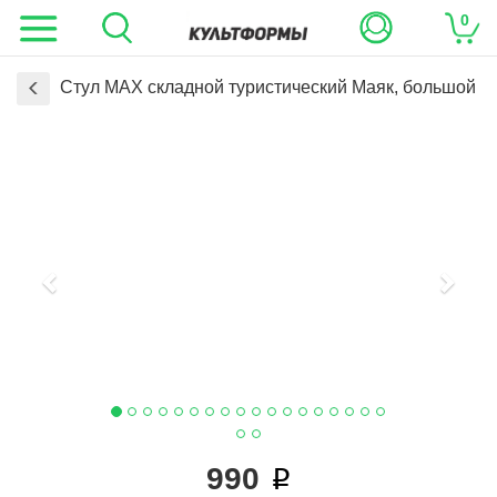
0
Стул MAX складной туристический Маяк, большой
Previous
Next
990
i