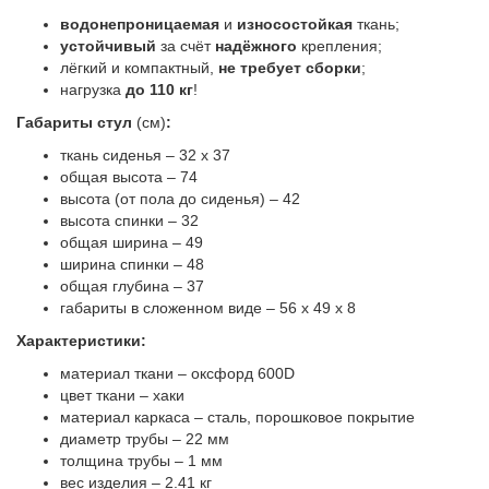
skladnoy-
водонепроницаемая
и
износостойкая
ткань;
turisticheskiy-
устойчивый
за счёт
надёжного
крепления;
mayak-
лёгкий и компактный,
не требует сборки
;
bolshoy-
нагрузка
до 110 кг
!
88673
Габариты стул
(см)
:
ткань сиденья – 32 х 37
общая высота – 74
высота (от пола до сиденья) – 42
высота спинки – 32
общая ширина – 49
ширина спинки – 48
общая глубина – 37
габариты в сложенном виде – 56 х 49 х 8
Характеристики:
материал ткани – оксфорд 600D
цвет ткани – хаки
материал каркаса – сталь, порошковое покрытие
диаметр трубы – 22 мм
толщина трубы – 1 мм
вес изделия – 2.41 кг