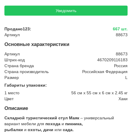
Уведомить
Продано123:
667 шт.
Артикул
88673
Основные характеристики
Артикул
88673
Штрих-код
4670209116183
Страна бренда
Россия
Страна производитель
Российская Федерация
Размер
L
Габариты упаковки:
1 место
56 см x 55 см x 6 см x 2.45 кг
Цвет
Хаки
Описание
Подробнее:
Складной туристический стул Маяк
– универсальный
https://cultform.ru/product/stul-
вариант мебели для
похода
и
пикника,
max-
рыбалки
и
охоты,
дачи
или
сада.